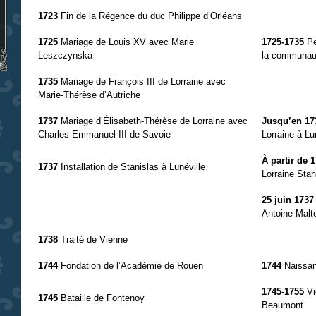
1723
Fin de la Régence du duc Philippe d’Orléans
1725
Mariage de Louis XV avec Marie
1725-1735
Pe
Leszczynska
la communau
1735
Mariage de François III de Lorraine avec
Marie-Thérèse d’Autriche
1737
Mariage d’Élisabeth-Thérèse de Lorraine avec
Jusqu’en 17
Charles-Emmanuel III de Savoie
Lorraine à Lu
À partir de 
1737
Installation de Stanislas à Lunéville
Lorraine Sta
25 juin 1737
Antoine Malte
1738
Traité de Vienne
1744
Fondation de l’Académie de Rouen
1744
Naissan
1745-1755
Vi
1745
Bataille de Fontenoy
Beaumont