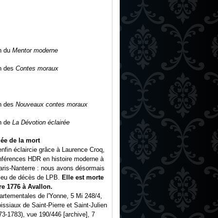
n du
Mentor moderne
n des
Contes moraux
n des
Nouveaux contes moraux
n de
La Dévotion éclairée
ée de la mort
nfin éclaircie grâce à Laurence Croq,
nférences HDR en histoire moderne à
Paris-Nanterre : nous avons désormais
 lieu de décès de LPB.
Elle est morte
e 1776 à Avallon.
artementales de l'Yonne, 5 Mi 248/4,
oissiaux de Saint-Pierre et Saint-Julien
73-1783), vue 190/446 [archive], 7