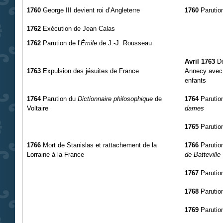
1760
George III devient roi d’Angleterre
1760
Parutio
1762
Exécution de Jean Calas
1762
Parution de l’
Émile
de J.-J. Rousseau
Avril 1763
Dé
1763
Expulsion des jésuites de France
Annecy avec B
enfants
1764
Parution du
Dictionnaire philosophique
de
1764
Parutio
Voltaire
dames
1765
Parutio
1766
Mort de Stanislas et rattachement de la
1766
Parutio
Lorraine à la France
de Batteville
1767
Parutio
1768
Parutio
1769
Paruti