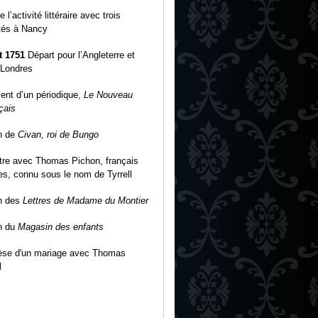
 l’activité littéraire avec trois
tés à Nancy
t 1751
Départ pour l’Angleterre et
à Londres
nt d’un périodique,
Le Nouveau
çais
n de
Civan, roi de Bungo
re avec Thomas Pichon, français
es, connu sous le nom de Tyrrell
n des
Lettres de Madame du Montier
n du
Magasin des enfants
èse d'un mariage avec Thomas
l