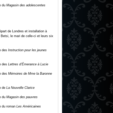
n du
Magasin des adolescentes
part de Londres et installation à
etsi, le mari de celle-ci et leurs six
n des
Instruction pour les jeunes
n des
Lettres d
’
Émerance à Lucie
n des
Mémoires de Mme la B
ar
onne
n de
La Nouvelle Clarice
n du
Magasin des pauvres
on du roman
Les Américaines