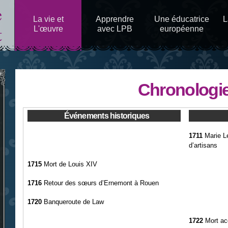
Aller au
contenu
La vie et
Apprendre
Une éducatrice
L
principal
L'œuvre
avec LPB
européenne
Chronologi
Événements historiques
1711
Marie L
d’artisans
1715
Mort de Louis XIV
1716
Retour des sœurs d’Ernemont à Rouen
1720
Banqueroute de Law
1722
Mort ac