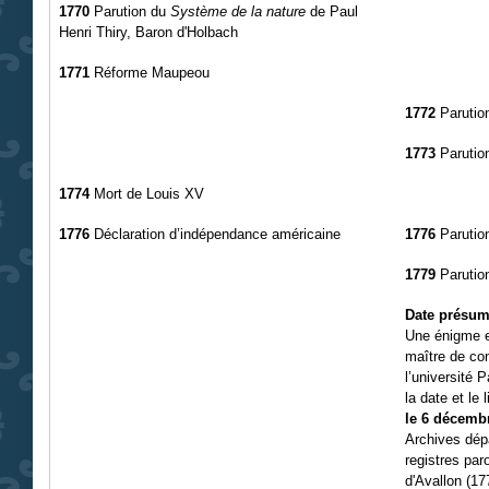
1770
Parution du
Système de la nature
de Paul
Henri Thiry, Baron d'Holbach
1771
Réforme Maupeou
1772
Parutio
1773
Parutio
1774
Mort de Louis XV
1776
Déclaration d’indépendance américaine
1776
Parutio
1779
Parutio
Date présum
Une énigme e
maître de co
l’université 
la date et le
le 6 décembr
Archives dép
registres par
d'Avallon (17