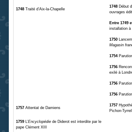
1748
Début de
1748
Traité d’Aix-la-Chapelle
ouvrages édi
Entre 1749 e
installation 
1750
Lanceme
Magasin fran
1754
Parutio
1756
Rencont
exilé à Londr
1756
Parutio
1756
Parutio
1757
Hypoth
1757
Attentat de Damiens
Pichon-Tyrrel
1759
L’
Encyclopédie
de Diderot est interdite par le
pape Clément XIII