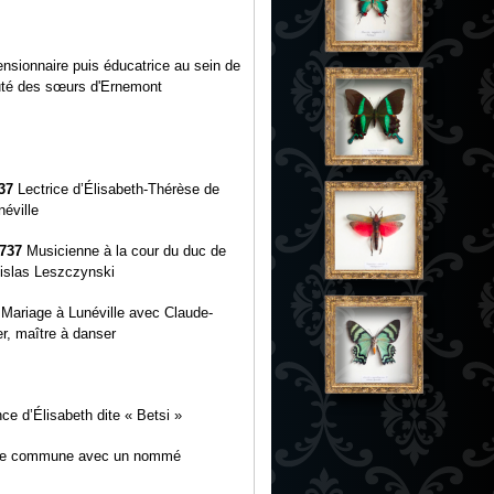
nsionnaire puis éducatrice au sein de
té des sœurs d'Ernemont
37
Lectrice d’Élisabeth-Thérèse de
néville
1737
Musicienne à la cour du duc de
nislas Leszczynski
Mariage à Lunéville avec Claude-
r, maître à danser
ce d’Élisabeth dite « Betsi »
e commune avec un nommé