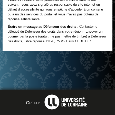
suivant : vous avez signalé au responsable du site internet un
défaut d’accessibilité qui vous empêche d’accéder à un contenu
ou à un des services du portail et vous n’avez pas obtenu de
réponse satisfaisante.
Écrire un message au Défenseur des droits
; Contacter le
délégué du Défenseur des droits dans votre région ; Envoyer un
courrier par la poste (gratuit, ne pas mettre de timbre) à Défenseur
des droits, Libre réponse 71120, 75342 Paris CEDEX 07
Crédits