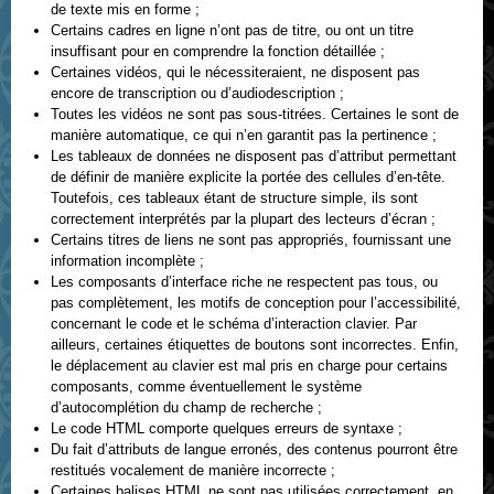
de texte mis en forme ;
Certains cadres en ligne n’ont pas de titre, ou ont un titre
insuffisant pour en comprendre la fonction détaillée ;
Certaines vidéos, qui le nécessiteraient, ne disposent pas
encore de transcription ou d’audiodescription ;
Toutes les vidéos ne sont pas sous-titrées. Certaines le sont de
manière automatique, ce qui n’en garantit pas la pertinence ;
Les tableaux de données ne disposent pas d’attribut permettant
de définir de manière explicite la portée des cellules d’en-tête.
Toutefois, ces tableaux étant de structure simple, ils sont
correctement interprétés par la plupart des lecteurs d’écran ;
Certains titres de liens ne sont pas appropriés, fournissant une
information incomplète ;
Les composants d’interface riche ne respectent pas tous, ou
pas complètement, les motifs de conception pour l’accessibilité,
concernant le code et le schéma d’interaction clavier. Par
ailleurs, certaines étiquettes de boutons sont incorrectes. Enfin,
le déplacement au clavier est mal pris en charge pour certains
composants, comme éventuellement le système
d’autocomplétion du champ de recherche ;
Le code HTML comporte quelques erreurs de syntaxe ;
Du fait d’attributs de langue erronés, des contenus pourront être
restitués vocalement de manière incorrecte ;
Certaines balises HTML ne sont pas utilisées correctement, en