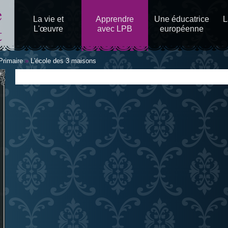
Aller au
contenu
La vie et
Apprendre
Une éducatrice
L
principal
L'œuvre
avec LPB
européenne
 Primaire
»
L'école des 3 maisons