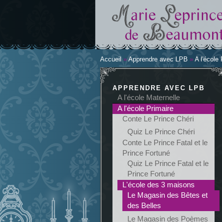
Accueil
»
Apprendre avec LPB
»
A l'école
Vous êtes ici
APPRENDRE AVEC LPB
A l'école Maternelle
A l'école Primaire
Conte Le Prince Chéri
Quiz Le Prince Chéri
Conte Le Prince Fatal et le
Prince Fortuné
Quiz Le Prince Fatal et le
Prince Fortuné
L'école des 3 maisons
Le Magasin des Bêtes et
des Belles
Le Magasin des Poèmes