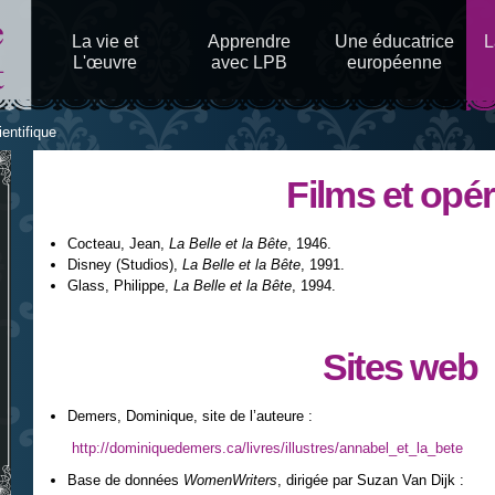
Aller au
contenu
La vie et
Apprendre
Une éducatrice
L
principal
L'œuvre
avec LPB
européenne
ientifique
Films et opé
Cocteau, Jean,
La Belle et la Bête
, 1946.
Disney (Studios),
La Belle et la Bête
, 1991.
Glass, Philippe,
La Belle et la Bête
, 1994.
Sites web
Demers, Dominique, site de l’auteure :
http://dominiquedemers.ca/livres/illustres/annabel_et_la_bete
Base de données
WomenWriters
, dirigée par Suzan Van Dijk :