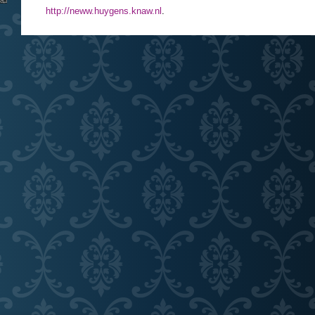
http://neww.huygens.knaw.nl
.